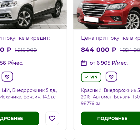
 покупке в кредит:
Цена при покупке в кр
00
₽
844 000
₽
1 215 000
1 224 0
856
₽
/мес.
от 6 905
₽
/мес.
VIN
ЫЙ, Внедорожник 5 дв.,
Красный, Внедорожник 5 дв
, Механика, Бензин, 143л.c.,
2016, Автомат, Бензин, 150л
98776км
ДРОБНЕЕ
ПОДРОБНЕЕ