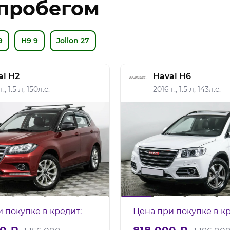
 пробегом
9
H9
9
Jolion
27
al H2
Haval H6
., 1.5 л, 150л.с.
2016 г., 1.5 л, 143л.с.
 покупке в кредит:
Цена при покупке в кр