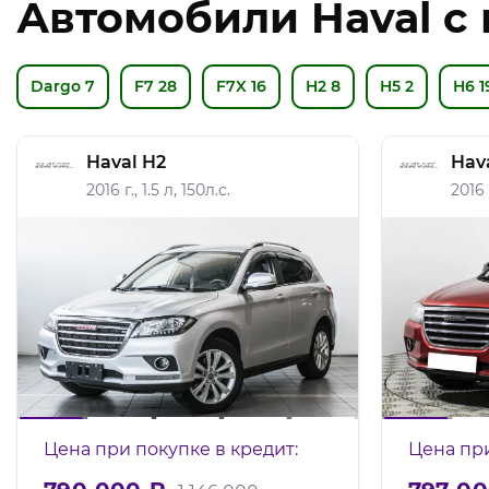
Автомобили Haval с
Dargo
7
F7
28
F7X
16
H2
8
H5
2
H6
1
Haval H2
Hav
2016 г., 1.5 л, 150л.с.
2016 г
Цена при покупке в кредит:
Цена при