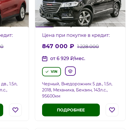
едит:
Цена при покупке в кредит:
847 000
₽
00
1 228 000
от 6 929
₽
/мес.
VIN
., 1.5л,
Черный, Внедорожник 5 дв., 1.5л,
.c.,
2018, Механика, Бензин, 143л.c.,
95600км
ПОДРОБНЕЕ