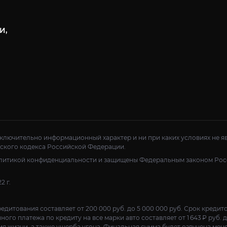
И,
сключительно информационный характер и ни при каких условиях не я
нского кодекса Российской Федерации.
политикой конфиденциальности и защищены Федеральным законом Ро
2 г.
едитования составляет от 200 000 руб. до 5 000 000 руб. Срок кредито
го платежа по кредиту на все марки авто составляет от 1 643 ₽ руб. д
ния жизни, а также ущерба угона. Финальная сумма будет озвучена ме