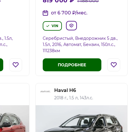
819 000
₽
0
1 188 000
от 6 700
₽
/мес.
VIN
 1.5л,
Серебристый, Внедорожник 5 дв.,
.c.,
1.5л, 2016, Автомат, Бензин, 150л.c.,
111238км
ПОДРОБНЕЕ
Haval H6
2018 г., 1.5 л, 143л.с.