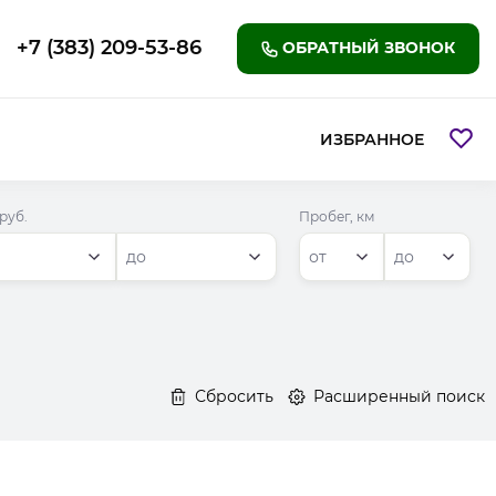
+7 (383) 209-53-86
ОБРАТНЫЙ ЗВОНОК
ИЗБРАННОЕ
руб.
Пробег, км
, руб.(до)
Пробег, км (До)
до
от
до
Сбросить
Расширенный поиск