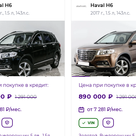
al H6
Haval H6
., 1.5 л, 143л.с.
2017 г., 1.5 л, 143л.с.
 покупке в кредит:
Цена при покупке в кр
00
₽
890 000
₽
1 291 000
1 291 00
281
₽
/мес.
от 7 281
₽
/мес.
VIN
недорожник 5 дв., 1.5л,
Золотой, Внедорожник 5 дв