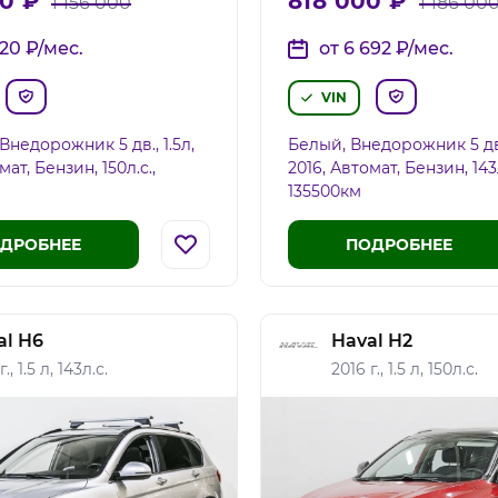
00
₽
818 000
₽
1 156 000
1 186 00
520
₽
/мес.
от 6 692
₽
/мес.
VIN
Внедорожник 5 дв., 1.5л,
Белый, Внедорожник 5 дв.,
мат, Бензин, 150л.c.,
2016, Автомат, Бензин, 143л
135500км
ДРОБНЕЕ
ПОДРОБНЕЕ
al H6
Haval H2
., 1.5 л, 143л.с.
2016 г., 1.5 л, 150л.с.