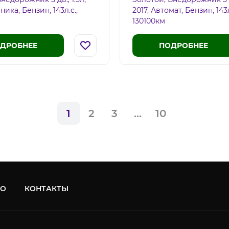
ника, Бензин, 143л.c.,
2017, Автомат, Бензин, 143л
130100км
ДРОБНЕЕ
ПОДРОБНЕЕ
1
2
3
…
10
ТО
КОНТАКТЫ