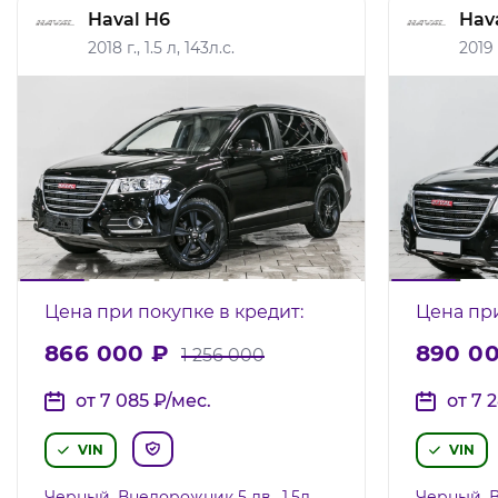
Haval H6
Hav
2018 г., 1.5 л, 143л.с.
2019 г
Цена при покупке в кредит:
Цена при
866 000
₽
890 0
1 256 000
от 7 085
₽
/мес.
от 7 
VIN
VIN
Черный, Внедорожник 5 дв., 1.5л,
Черный, В