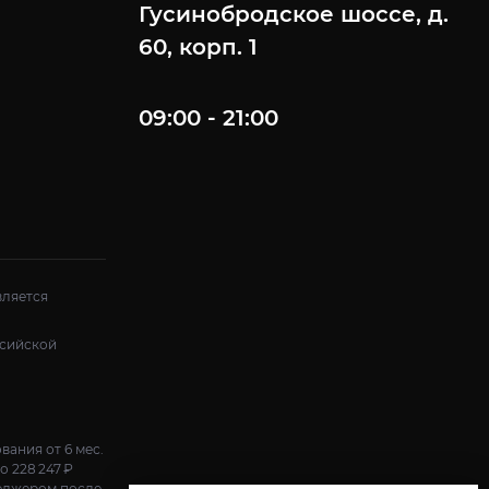
Гусинобродское шоссе, д.
60, корп. 1
09:00 - 21:00
вляется
ссийской
вания от 6 мес.
о 228 247 ₽
неджером после