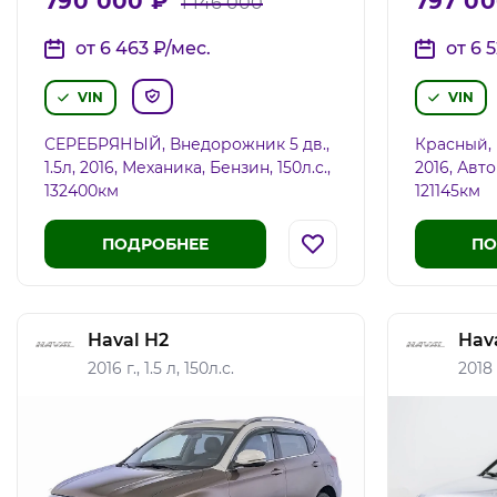
790 000
₽
797 0
1 146 000
от 6 463
₽
/мес.
от 6 
VIN
VIN
СЕРЕБРЯНЫЙ, Внедорожник 5 дв.,
Красный, 
1.5л, 2016, Механика, Бензин, 150л.c.,
2016, Авто
132400км
121145км
ПОДРОБНЕЕ
ПО
Haval H2
Hav
2016 г., 1.5 л, 150л.с.
2018 г