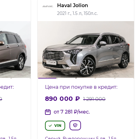
Haval Jolion
2021 г., 1.5 л, 150л.с.
едит:
Цена при покупке в кредит:
890 000
₽
0
1 291 000
от 7 281
₽
/мес.
VIN
., 1.5л,
Серый, Внедорожник 5 дв., 1.5л,