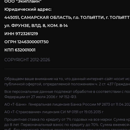
ООО "Экиплайн"
Юридический адрес:
445051, САМАРСКАЯ ОБЛАСТЬ, г.о. ТОЛЬЯТТИ, г. ТОЛЬЯТТ
ул. ФРУНЗЕ, ВЛД. 8, КОМ. 8-14
ИНН 9723261219
ОГРН 1246300001750
КПП 632001001
COPYRIGHT 2012-2026
Обращаем ваше внимание на то, что данный интернет-сайт носит и
публичной офертой, определяемой положением ч. 2 ст. 437 Гражда
Все персональные данные подлежат обработке в соответствии с 
Федерации от 27 июля 2006 г. № 152-ФЗ.
АО «Т-Банк». Генеральная лицензия Банка России № 2673 от 11.04.202
АО «Т-Страхование» лицензия СИ № 0191 от 19.05.2015 г.
Процентная ставка по кредиту от 7% годовых на все марки. Сумма кр
до 8 лет. Первоначальный взнос по кредиту до 70%. Сумма ежемесячно
руб., без комиссий. Кредит предоставляется при условии страхова